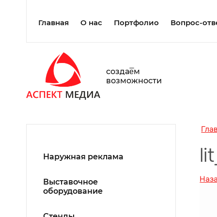
Главная
О нас
Портфолио
Вопрос-отв
создаe̅м
возможности
Гла
li
Наружная реклама
Наз
Выставочное
оборудование
Стенды