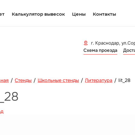
ет
Калькулятор вывесок
Цены
Контакты
г. Краснодар, ул.Со
Схема проезда
Дост
вная
/
Стенды
/
Школьные стенды
/
Литература
/
lit_28
t_28
ад