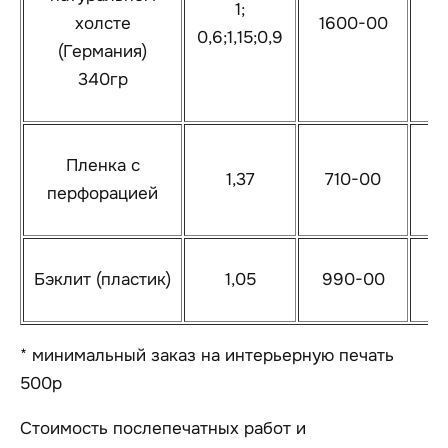
1;
холсте
1600-00
1
0,6;1,15;0,9
(Германия)
340гр
Пленка с
1,37
710-00
7
перфорацией
Бэклит (пластик)
1,05
990-00
1
* минимальный заказ на интерьерную печать
500р
Стоимость послепечатных работ и