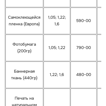
Самоклеющейся
1,05; 1,22;
590-00
6
пленка (Европа)
1,6
Фотобумага
1,05; 1,22
790-00
8
(200гр)
Баннерная
1,22; 1,6
480-00
6
ткань (440гр)
Печать на
натуральном