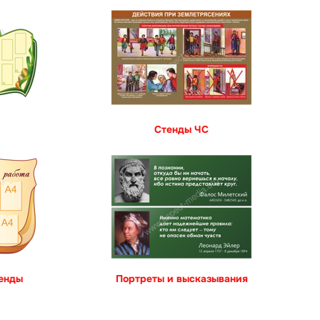
Стенды ЧС
енды
Портреты и высказывания