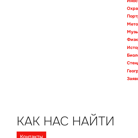
Инос
Охра
Порт
Мето
Муз
Физк
Исто
Биол
Стен
Геог
Заяв
КАК НАС НАЙТИ
Контакты