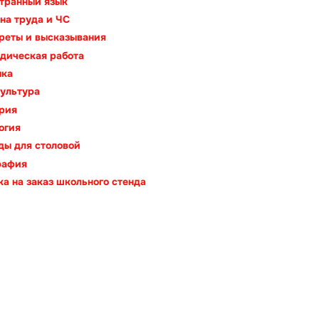
транный язык
на труда и ЧС
реты и высказывания
дическая работа
ыка
ультура
рия
огия
ды для столовой
рафия
ка на заказ школьного стенда