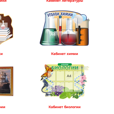
тики
Кабинет литературы
ки
Кабинет химии
фии
Кабинет биологии