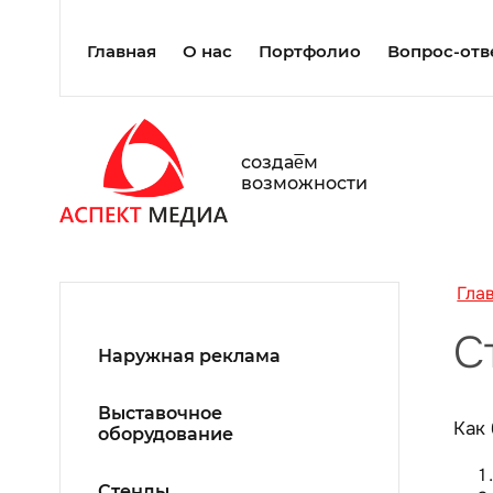
Главная
О нас
Портфолио
Вопрос-отв
создаe̅м
возможности
Гла
С
Наружная реклама
Выставочное
Как 
оборудование
Стенды