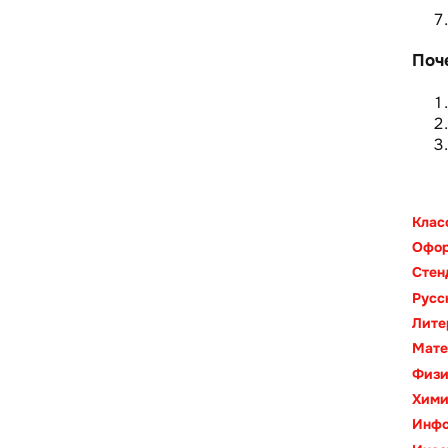
Поч
Клас
Офор
Стен
Русс
Лите
Мате
Физи
Хим
Инфо