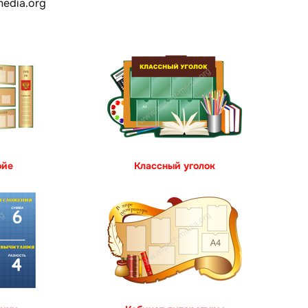
edia.org
ойе
Классный уголок