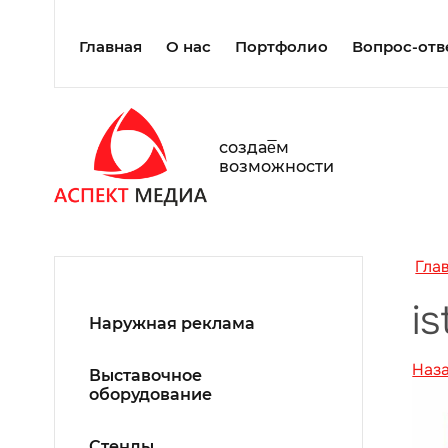
Главная
О нас
Портфолио
Вопрос-отв
создаe̅м
возможности
Гла
i
Наружная реклама
Наз
Выставочное
оборудование
Стенды