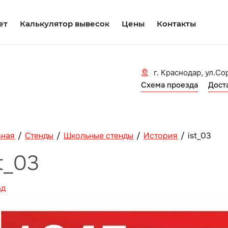
ет
Калькулятор вывесок
Цены
Контакты
г. Краснодар, ул.Со
Схема проезда
Дост
вная
/
Стенды
/
Школьные стенды
/
История
/
ist_03
st_03
ад