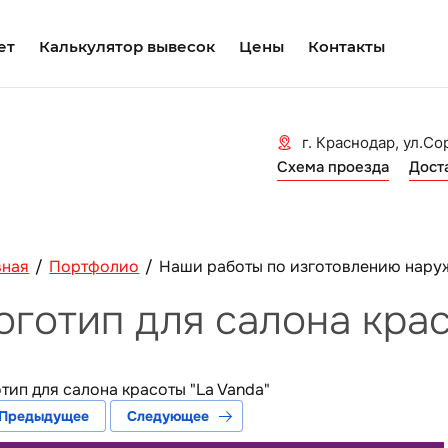
ет
Калькулятор вывесок
Цены
Контакты
г. Краснодар, ул.Со
Схема проезда
Дост
вная
/
Портфолио
/
Наши работы по изготовлению нару
оготип для салона крас
тип для салона красоты "La Vanda"
Предыдущее
Следующее