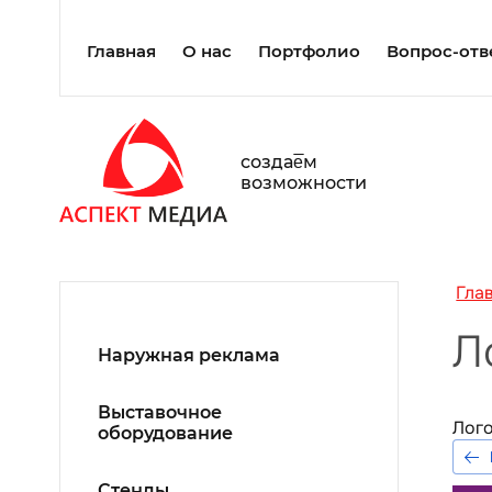
Главная
О нас
Портфолио
Вопрос-отв
создаe̅м
возможности
Гла
Л
Наружная реклама
Выставочное
Лого
оборудование
Стенды