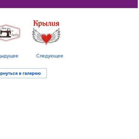
дыдущее
Следующее
рнуться в галерею