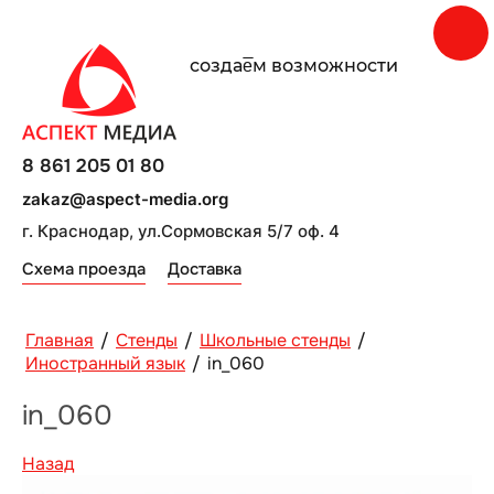
создаe̅м возможности
8 861 205 01 80
zakaz@aspect-media.org
г. Краснодар, ул.Сормовская 5/7 оф. 4
Схема проезда
Доставка
Главная
/
Стенды
/
Школьные стенды
/
Иностранный язык
/
in_060
in_060
Назад