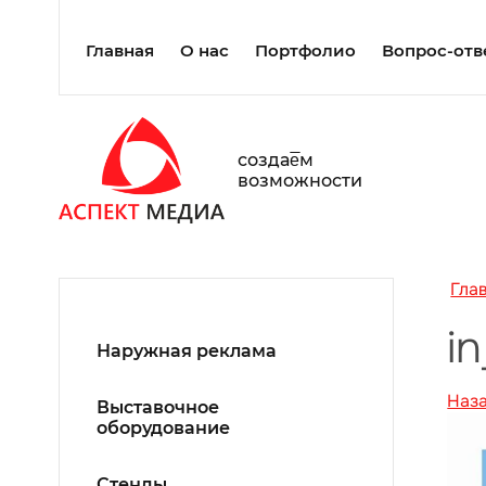
Главная
О нас
Портфолио
Вопрос-отв
создаe̅м
возможности
Гла
i
Наружная реклама
Наз
Выставочное
оборудование
Стенды