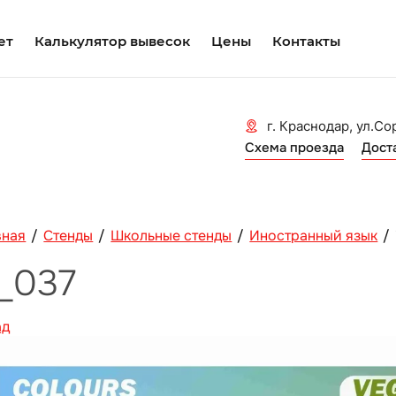
ет
Калькулятор вывесок
Цены
Контакты
г. Краснодар, ул.Со
Схема проезда
Дост
вная
/
Стенды
/
Школьные стенды
/
Иностранный язык
/
n_037
ад