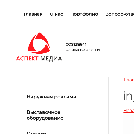
Главная
О нас
Портфолио
Вопрос-отв
создаe̅м
возможности
Гла
i
Наружная реклама
Наз
Выставочное
оборудование
Стенды