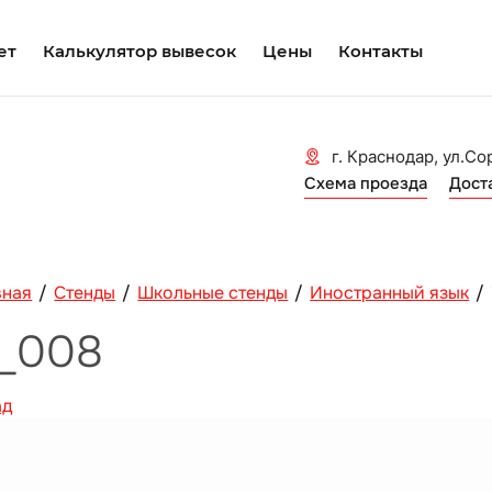
ет
Калькулятор вывесок
Цены
Контакты
г. Краснодар, ул.Со
Схема проезда
Дост
вная
/
Стенды
/
Школьные стенды
/
Иностранный язык
/
n_008
ад