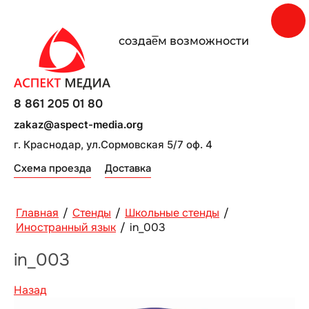
создаe̅м возможности
8 861 205 01 80
zakaz@aspect-media.org
г. Краснодар, ул.Сормовская 5/7 оф. 4
Схема проезда
Доставка
Главная
/
Стенды
/
Школьные стенды
/
Иностранный язык
/
in_003
in_003
Назад