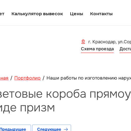
ет
Калькулятор вывесок
Цены
Контакты
г. Краснодар, ул.Со
Схема проезда
Дост
вная
/
Портфолио
/
Наши работы по изготовлению нару
ветовые короба прямоу
иде призм
Предыдущее
Следующее