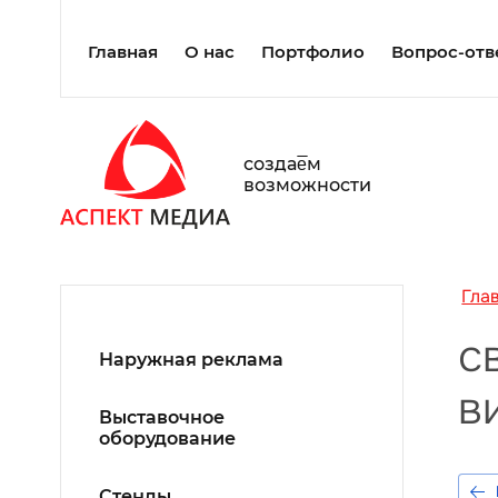
Главная
О нас
Портфолио
Вопрос-отв
создаe̅м
возможности
Гла
с
Наружная реклама
в
Выставочное
оборудование
Стенды