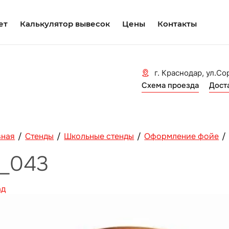
ет
Калькулятор вывесок
Цены
Контакты
г. Краснодар, ул.Со
Схема проезда
Дост
вная
/
Стенды
/
Школьные стенды
/
Оформление фойе
/
k_043
ад