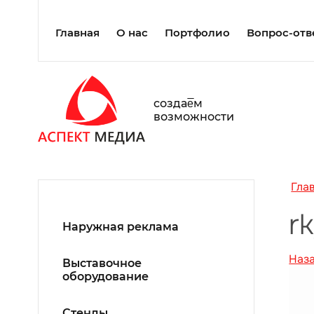
Главная
О нас
Портфолио
Вопрос-отв
создаe̅м
возможности
Гла
r
Наружная реклама
Наз
Выставочное
оборудование
Стенды