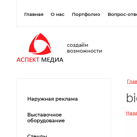
Главная
О нас
Портфолио
Вопрос-отв
создаe̅м
возможности
Гла
b
Наружная реклама
Наз
Выставочное
оборудование
Стенды