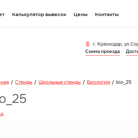
ет
Калькулятор вывесок
Цены
Контакты
г. Краснодар, ул.Со
Схема проезда
Дост
вная
/
Стенды
/
Школьные стенды
/
Биология
/
bio_25
io_25
ад