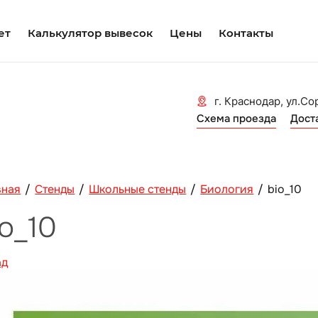
ет
Калькулятор вывесок
Цены
Контакты
г. Краснодар, ул.Со
Схема проезда
Дост
вная
/
Стенды
/
Школьные стенды
/
Биология
/
bio_10
io_10
ад