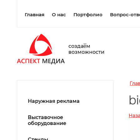
Главная
О нас
Портфолио
Вопрос-отв
создаe̅м
возможности
Гла
b
Наружная реклама
Наз
Выставочное
оборудование
Стенды